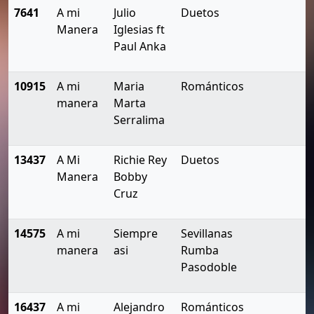
7641
A mi
Julio
Duetos
Manera
Iglesias ft
Paul Anka
10915
A mi
Maria
Románticos
manera
Marta
Serralima
13437
A Mi
Richie Rey
Duetos
Manera
Bobby
Cruz
14575
A mi
Siempre
Sevillanas
manera
asi
Rumba
Pasodoble
16437
A mi
Alejandro
Románticos