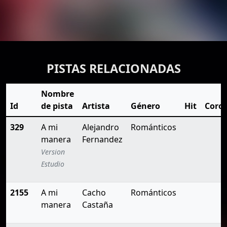
PISTAS RELACIONADAS
Nombre
Id
de pista
Artista
Género
Hit
Coro
329
A mi
Alejandro
Románticos
manera
Fernandez
Version
Estudio
2155
A mi
Cacho
Románticos
manera
Castaña