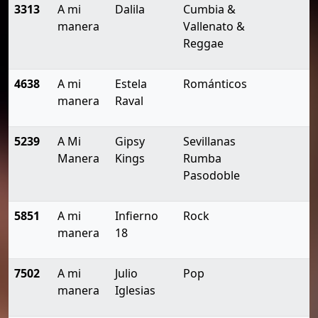
3313
A mi
Dalila
Cumbia &
manera
Vallenato &
Reggae
4638
A mi
Estela
Románticos
manera
Raval
5239
A Mi
Gipsy
Sevillanas
Manera
Kings
Rumba
Pasodoble
5851
A mi
Infierno
Rock
manera
18
7502
A mi
Julio
Pop
manera
Iglesias