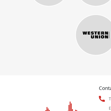
Cont
T
E