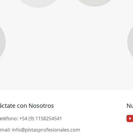
áctate con Nosotros
Nu
eléfono:
+54 (9) 1158254541
mail:
info@pistasprofesionales.com