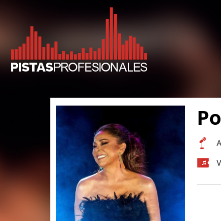
Po
A
V