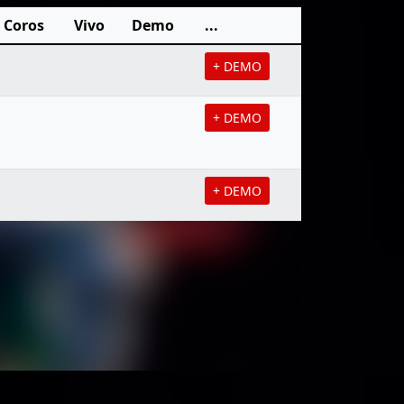
Coros
Vivo
Demo
...
+ DEMO
+ DEMO
+ DEMO