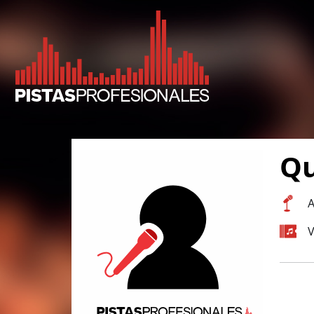
Qu
A
V