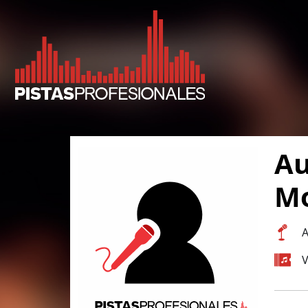
Au
M
A
V