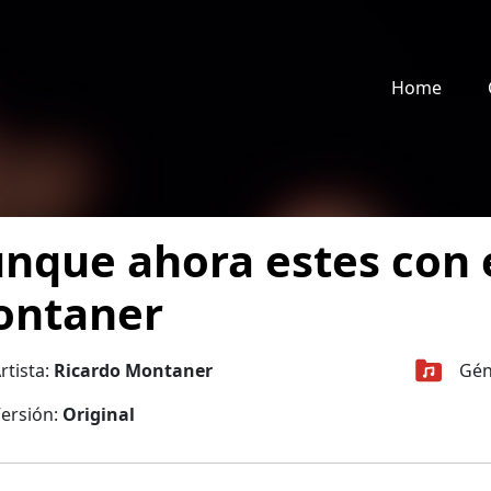
Home
nque ahora estes con e
ontaner
rtista:
Ricardo Montaner
Gén
ersión:
Original