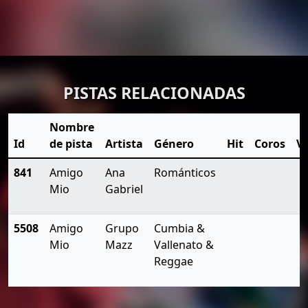
PISTAS RELACIONADAS
Nombre
Id
de pista
Artista
Género
Hit
Coros
Vi
841
Amigo
Ana
Románticos
Mio
Gabriel
5508
Amigo
Grupo
Cumbia &
Mio
Mazz
Vallenato &
Reggae