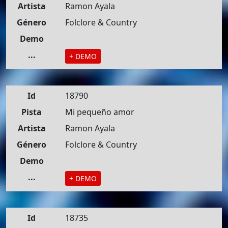
Artista
Ramon Ayala
Género
Folclore & Country
Demo
...
+ DEMO
Id
18790
Pista
Mi pequeño amor
Artista
Ramon Ayala
Género
Folclore & Country
Demo
...
+ DEMO
Id
18735