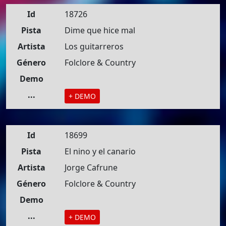
Id
18726
Pista
Dime que hice mal
Artista
Los guitarreros
Género
Folclore & Country
Demo
...
+ DEMO
Id
18699
Pista
El nino y el canario
Artista
Jorge Cafrune
Género
Folclore & Country
Demo
...
+ DEMO