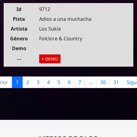
Id
9712
Pista
Adios a una muchacha
Artista
Los Sukia
Género
Folclore & Country
Demo
...
+ DEMO
rior
1
2
3
4
5
6
7
...
30
31
Sigu