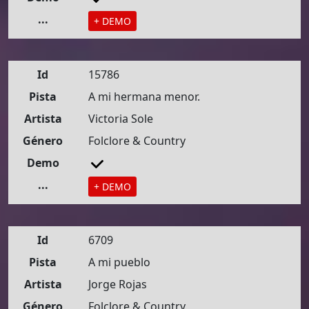
...
+ DEMO
Id
15786
Pista
A mi hermana menor.
Artista
Victoria Sole
Género
Folclore & Country
Demo
...
+ DEMO
Id
6709
Pista
A mi pueblo
Artista
Jorge Rojas
Género
Folclore & Country