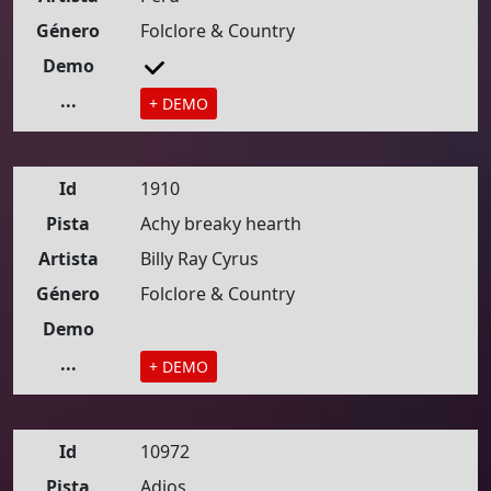
Género
Folclore & Country
Demo
...
+ DEMO
Id
1910
Pista
Achy breaky hearth
Artista
Billy Ray Cyrus
Género
Folclore & Country
Demo
...
+ DEMO
Id
10972
Pista
Adios