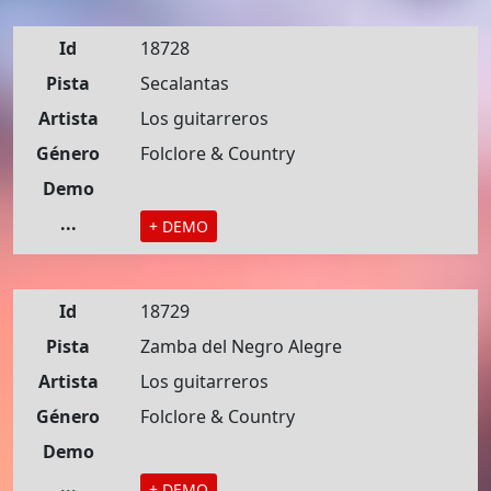
Id
18728
Pista
Secalantas
Artista
Los guitarreros
Género
Folclore & Country
Demo
...
+ DEMO
Id
18729
Pista
Zamba del Negro Alegre
Artista
Los guitarreros
Género
Folclore & Country
Demo
...
+ DEMO