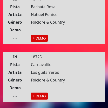
Pista
Bachata Rosa
Artista
Nahuel Penissi
Género
Folclore & Country
Demo
...
+ DEMO
Id
18725
Pista
Carnavalito
Artista
Los guitarreros
Género
Folclore & Country
Demo
...
+ DEMO