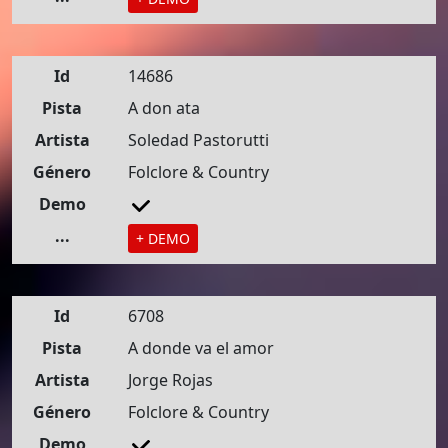
Id
14686
Pista
A don ata
Artista
Soledad Pastorutti
Género
Folclore & Country
Demo
...
+ DEMO
Id
6708
Pista
A donde va el amor
Artista
Jorge Rojas
Género
Folclore & Country
Demo