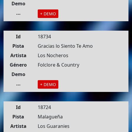
Demo
...
+ DEMO
Id
18734
Pista
Gracias lo Siento Te Amo
Artista
Los Nocheros
Género
Folclore & Country
Demo
...
+ DEMO
Id
18724
Pista
Malagueña
Artista
Los Guaranies