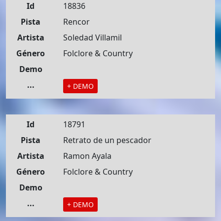
Id
18836
Pista
Rencor
Artista
Soledad Villamil
Género
Folclore & Country
Demo
...
+ DEMO
Id
18791
Pista
Retrato de un pescador
Artista
Ramon Ayala
Género
Folclore & Country
Demo
...
+ DEMO