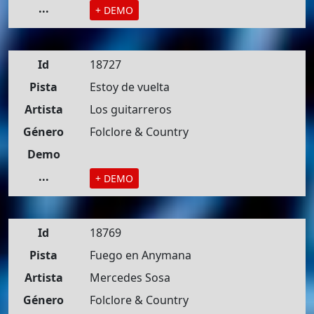
...
+ DEMO
Id
18727
Pista
Estoy de vuelta
Artista
Los guitarreros
Género
Folclore & Country
Demo
...
+ DEMO
Id
18769
Pista
Fuego en Anymana
Artista
Mercedes Sosa
Género
Folclore & Country