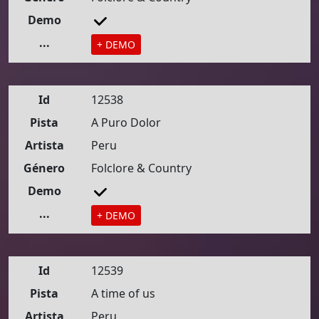
Demo
...
+ DEMO
Id
12538
Pista
A Puro Dolor
Artista
Peru
Género
Folclore & Country
Demo
...
+ DEMO
Id
12539
Pista
A time of us
Artista
Peru