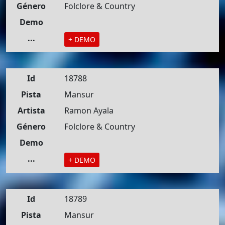
Género
Folclore & Country
Demo
...
+ DEMO
Id
18788
Pista
Mansur
Artista
Ramon Ayala
Género
Folclore & Country
Demo
...
+ DEMO
Id
18789
Pista
Mansur