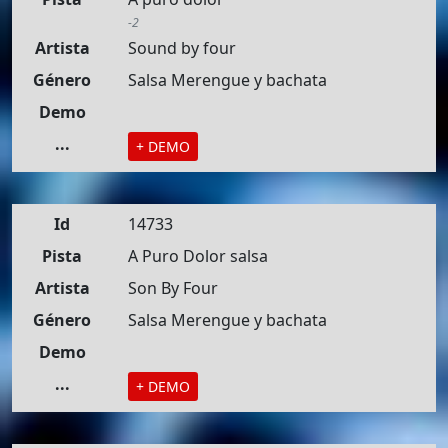
-2
Artista
Sound by four
Género
Salsa Merengue y bachata
Demo
...
+ DEMO
Id
14733
Pista
A Puro Dolor salsa
Artista
Son By Four
Género
Salsa Merengue y bachata
Demo
...
+ DEMO