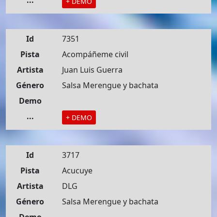
...
+ DEMO
Id
7351
Pista
Acompáñeme civil
Artista
Juan Luis Guerra
Género
Salsa Merengue y bachata
Demo
...
+ DEMO
Id
3717
Pista
Acucuye
Artista
DLG
Género
Salsa Merengue y bachata