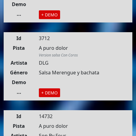
Demo
...
+ DEMO
Id
3712
Pista
A puro dolor
Version salsa Con Coros
Artista
DLG
Género
Salsa Merengue y bachata
Demo
...
+ DEMO
Id
14732
Pista
A puro dolor
Artista
Son By Four