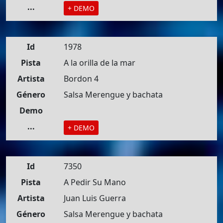
...
+ DEMO
Id
1978
Pista
A la orilla de la mar
Artista
Bordon 4
Género
Salsa Merengue y bachata
Demo
...
+ DEMO
Id
7350
Pista
A Pedir Su Mano
Artista
Juan Luis Guerra
Género
Salsa Merengue y bachata