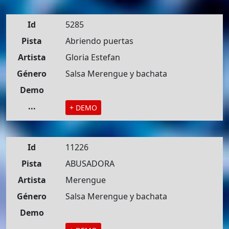
Id
5285
Pista
Abriendo puertas
Artista
Gloria Estefan
Género
Salsa Merengue y bachata
Demo
...
+ DEMO
Id
11226
Pista
ABUSADORA
Artista
Merengue
Género
Salsa Merengue y bachata
Demo