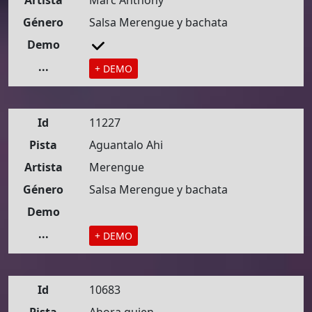
Artista
Marc Anthony
Género
Salsa Merengue y bachata
Demo
...
+ DEMO
Id
11227
Pista
Aguantalo Ahi
Artista
Merengue
Género
Salsa Merengue y bachata
Demo
...
+ DEMO
Id
10683