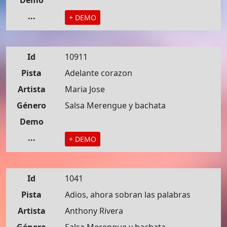
Demo
...
+ DEMO
Id
10911
Pista
Adelante corazon
Artista
Maria Jose
Género
Salsa Merengue y bachata
Demo
...
+ DEMO
Id
1041
Pista
Adios, ahora sobran las palabras
Artista
Anthony Rivera