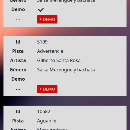
Género
Salsa Merengue y bachata
Demo
...
+ DEMO
Id
5199
Pista
Advertencia
Artista
Gilberto Santa Rosa
Género
Salsa Merengue y bachata
Demo
...
+ DEMO
Id
10682
Pista
Aguanile