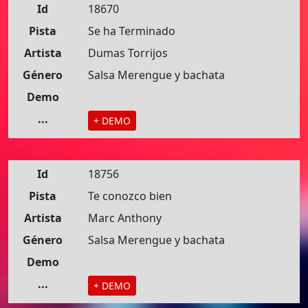
Id
18670
Pista
Se ha Terminado
Artista
Dumas Torrijos
Género
Salsa Merengue y bachata
Demo
...
+ DEMO
Id
18756
Pista
Te conozco bien
Artista
Marc Anthony
Género
Salsa Merengue y bachata
Demo
...
+ DEMO