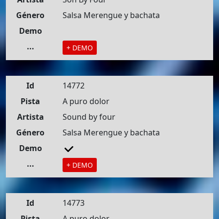
Género
Salsa Merengue y bachata
Demo
...
+ DEMO
Id
14772
Pista
A puro dolor
Artista
Sound by four
Género
Salsa Merengue y bachata
Demo
...
+ DEMO
Id
14773
Pista
A puro dolor