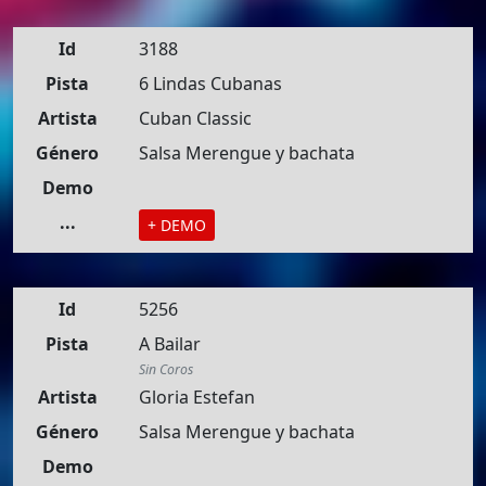
Id
3188
Pista
6 Lindas Cubanas
Artista
Cuban Classic
Género
Salsa Merengue y bachata
Demo
...
+ DEMO
Id
5256
Pista
A Bailar
Sin Coros
Artista
Gloria Estefan
Género
Salsa Merengue y bachata
Demo