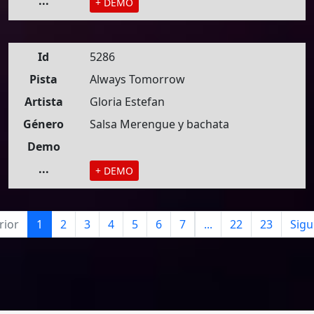
...
+ DEMO
Id
5286
Pista
Always Tomorrow
Artista
Gloria Estefan
Género
Salsa Merengue y bachata
Demo
...
+ DEMO
rior
1
2
3
4
5
6
7
...
22
23
Sigu